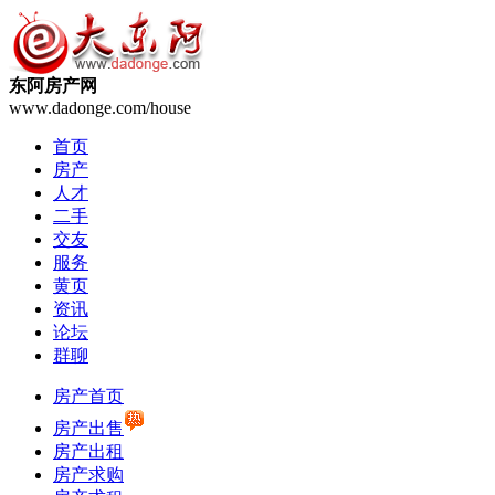
东阿房产网
www.dadonge.com/house
首页
房产
人才
二手
交友
服务
黄页
资讯
论坛
群聊
房产首页
房产出售
房产出租
房产求购