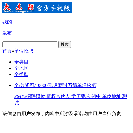
我的
发布
搜索
首页
»
单位招聘
全类目
全地区
全类型
全/兼皆可/10000元/月薪过万简单轻松
图
26/8/2
招聘职位 债权合伙人 学历要求 初中 单位地址 聊
城
该信息由用户发布，内容中所涉及承诺均由用户自行负责