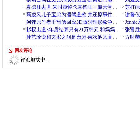
袁德旺去世 朱时茂悼念袁德旺：愿天堂没有病痛
苏打绿
高凌风儿子宝弟为酒驾道歉 并还原事件经过
阿狸原作者手写信回应3D版阿狸形象争议：所有批评建议统统接受
赵权出道3年后结算只有21万韩元 和妈妈抱在一起痛哭
孙艺珍说和玄彬之间是命运 喜欢他又高又帅 坦诚的样子
网友评论
评论加载中...