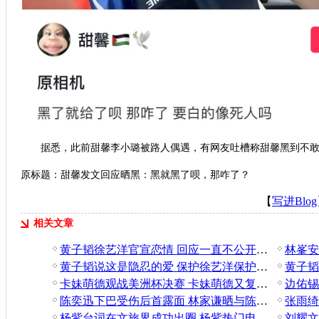
据悉，此前甜馨李小璐被路人偶遇，有网友吐槽称甜馨黑到不敢
原标题：甜馨发文回应晒黑：黑就黑了呗，那咋了？
【
写进Blog
相关文章
黄子韬徐艺洋官宣恋情 回应一直不公开恋情原因
黄子韬说这是隐忍的爱 保护徐艺洋保护的太好了
卡妹萌德观战美洲杯决赛 卡妹萌德又复合了吗？
陈奕迅下巴受伤后首露面 林家谦晒与陈奕迅自拍
张雨绮
杨紫台词在文旅界成功出圈 杨紫热门电视剧推荐