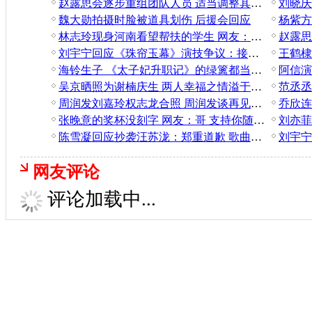
赵露思会逐步重组团队人员 适当调整其妆发和摄影
刘晓庆
魏大勋拍摄时脸被道具划伤 后援会回应
林志玲现身河南看望帮扶的学生 网友：人美心善
刘宇宁回应《珠帘玉幕》演技争议：接受所有批评
海铃生子 《太子妃升职记》的绿篱都当妈妈了
吴京晒照为谢楠庆生 两人幸福之情溢于言表
周润发刘嘉玲权志龙合照 周润发谈再见权志龙
张晚意的奖杯没刻字 网友：哥 支持你随意写
刘亦菲
陈雪凝回应抄袭汪苏泷：郑重道歉 歌曲不会上线
网友评论
评论加载中...