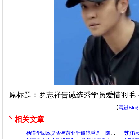
原标题：罗志祥告诫选秀学员爱惜羽毛
【
写进Blog
相关文章
杨谨华回应是否与萧亚轩破镜重圆：随缘吧