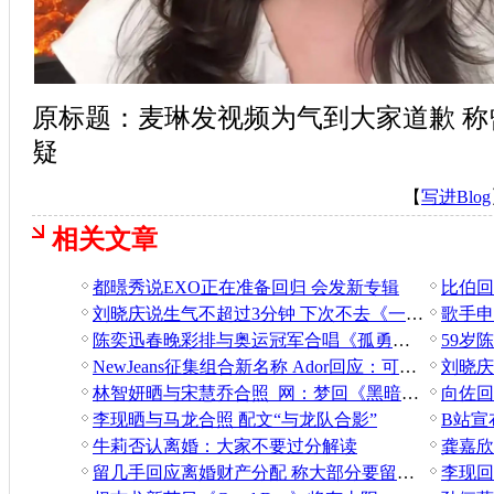
原标题：麦琳发视频为气到大家道歉 
疑
【
写进Blog
相关文章
都暻秀说EXO正在准备回归 会发新专辑
刘晓庆说生气不超过3分钟 下次不去《一路繁花》了
陈奕迅春晚彩排与奥运冠军合唱《孤勇者》
59岁
NewJeans征集组合新名称 Ador回应：可能属重大违约
林智妍晒与宋慧乔合照 网：梦回《黑暗荣耀》
向佐回
李现晒与马龙合照 配文“与龙队合影”
B站宣
牛莉否认离婚：大家不要过分解读
留几手回应离婚财产分配 称大部分要留给葛夕