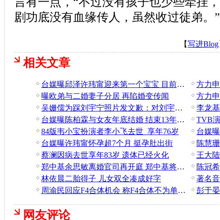
言有一点，“不过没有孩子也少些牵挂
剧功底没有血缘传人，虽然收过徒弟。”
【
写进Blog
相关文章
台媒曝邱泽许玮甯迎来第一个宝宝 目前孩子已经满月
曝欧弟与二婚妻子分居 再陷婚变传闻
吴姗儒为踩刘宇宁照片发文歉：对刘宇宁本人没有恶意
台媒曝陈柏霖与女友年底结婚 结束13年爱情长跑
TVB
84版韦小宝扮演者李小飞去世 享年76岁
台媒曝
台媒曝许玮甯怀孕超7个月 挺孕肚出街
蔡澜因病去世享年83岁 遗体已经火化
郑中基余思敏离婚官司再开庭 郑中基将对不实报道发声明
林依晨二胎得子 儿女双全凑成好字
著名音
周渝民回应F4合体机会 称F4合体不为单纯赚钱
网友评论