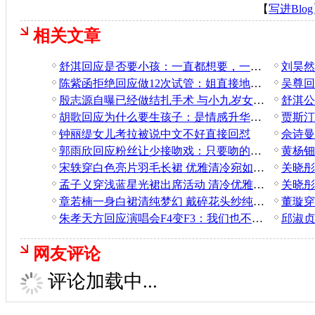
【
写进Blog
相关文章
舒淇回应是否要小孩：一直都想要，一直未能如愿
陈紫函拒绝回应做12次试管：姐直接地拒绝了你
殷志源自曝已经做结扎手术 与小九岁女友刚完婚
胡歌回应为什么要生孩子：是情感升华体现
钟丽缇女儿考拉被说中文不好直接回怼
郭雨欣回应粉丝让少接吻戏：只要吻的合理都可以
宋轶穿白色亮片羽毛长裙 优雅清冷宛如月光女神
孟子义穿浅蓝星光裙出席活动 清冷优雅尽显仙韵
章若楠一身白裙清纯梦幻 戴碎花头纱纯欲感十足
朱孝天方回应演唱会F4变F3：我们也不清楚什么情况
网友评论
评论加载中...