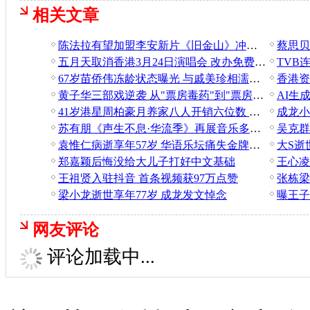
相关文章
陈法拉有望加盟李安新片《旧金山》冲击奥斯卡
蔡思贝
五月天取消香港3月24日演唱会 改办免费彩排场补偿
67岁苗侨伟冻龄状态曝光 与戚美珍相濡以沫36年成典范
黄子华三部戏逆袭 从"票房毒药"到"票房灵药"
41岁港星周柏豪月养家八人开销六位数 转战内地维持收入
苏有朋《声生不息·华流季》再展音乐多样性 连续两期呈现反差舞台
袁惟仁病逝享年57岁 华语乐坛痛失金牌制作人
郑嘉颖后悔没给大儿子打好中文基础
王祖贤入驻抖音 首条视频获97万点赞
梁小龙逝世享年77岁 成龙发文悼念
曝王子
网友评论
评论加载中...