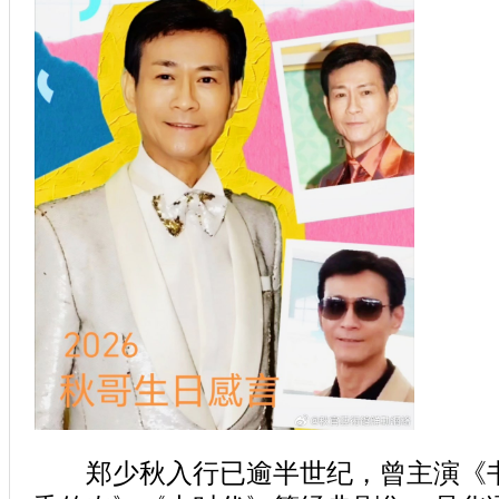
郑少秋入行已逾半世纪，曾主演《书