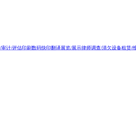
/审计/评估
印刷
数码快印
翻译
展览/展示
律师
调查/清欠
设备租赁/