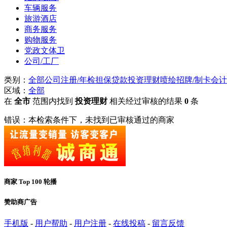
车辆服务
旅游酒店
商务服务
购物服务
党政文体卫
公司/工厂
类别：
全部
公司注册/年检
担保贷款
投资理财
喷绘招牌/制卡
会计
区域：
全部
在
全市
范围内找到
投资理财
相关经过审核的结果
0
条
错误：本检索条件下，未找到已审核通过的商家
商家 Top 100 轮播
赞助商广告
手机版
-
用户帮助
-
用户注册
-
在线投稿
-
留言反馈