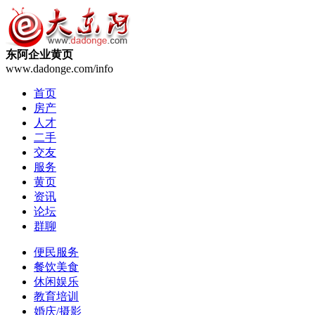
东阿企业黄页
www.dadonge.com/info
首页
房产
人才
二手
交友
服务
黄页
资讯
论坛
群聊
便民服务
餐饮美食
休闲娱乐
教育培训
婚庆/摄影