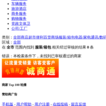
车辆服务
旅游酒店
商务服务
购物服务
党政文体卫
公司/工厂
类别：
全部
商店
超市便利
百货商场
服装/箱包
电器/家电
通讯/数
区域：
全部
在
全市
范围内找到
服装/箱包
相关经过审核的结果
0
条
错误：本检索条件下，未找到已审核通过的商家
商家 Top 100 轮播
赞助商广告
手机版
-
用户帮助
-
用户注册
-
在线投稿
-
留言反馈