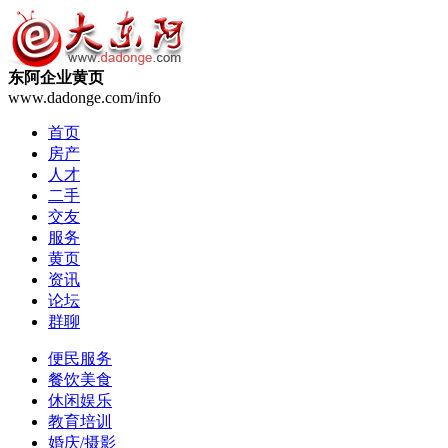
东阿企业黄页
www.dadonge.com/info
首页
房产
人才
二手
交友
服务
黄页
资讯
论坛
群聊
便民服务
餐饮美食
休闲娱乐
教育培训
婚庆/摄影