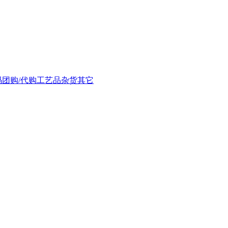
码
团购/代购
工艺品
杂货
其它