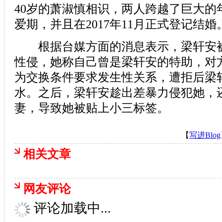
40岁的萧淑慎相识，两人跨越了巨大的
爱期，并且在2017年11月正式登记结婚
根据台媒方面的消息表示，梁轩安被
性侵，她称自己曾是梁轩安的特助，对
为交换条件要求发生性关系，遭拒后梁
水。之后，梁轩安趁出差暴力侵犯她，
妻，导致她被贴上小三标签。
【
写进Blog
相关文章
网友评论
评论加载中...