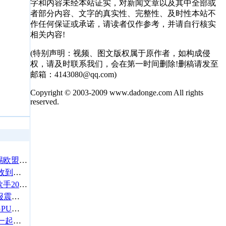
字和内容未经本站证实，对新闻文章以及其中全部或
者部分内容、文字的真实性、完整性、及时性本站不
作任何保证或承诺，请读者仅作参考，并请自行核实
相关内容!
(特别声明：视频、图文版权属于原作者，如构成侵
权，请及时联系我们，会在第一时间删除!删稿请发至
邮箱：4143080@qq.com)
Copyright © 2003-2009 www.dadonge.com All rights
reserved.
扎哈罗娃拳打泽连斯基脚踢欧盟，乌克兰军力跃居全球排行榜第12位
蔡文静机场被代拍挤哭 还收到伪装成粉丝恶意信件
鄭欣宜激瘦正式復工，《歌手2026》首張名單出爐莫文蔚有名
美依礼芽被《歌手》AI海报震惊到：差点连我都信了
英伟达要慌了？一家中国GPU通过微软WHQL认证，是全球第4家
窦靖童与宋妍霏巴黎游玩 一起用餐被网友偶遇