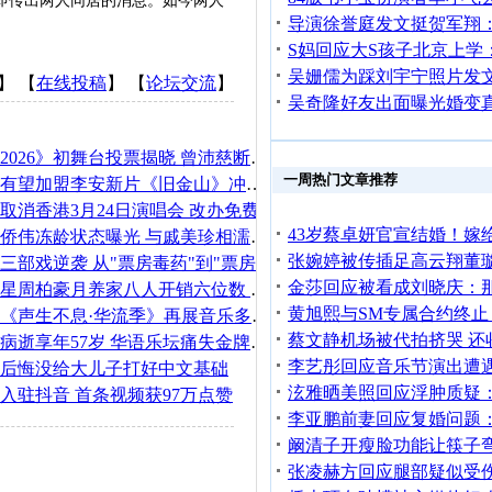
即传出两人同居的消息。如今两人
】 【
在线投稿
】 【
论坛交流
】
《乘风2026》初舞台投票揭晓 曾沛慈断层夺冠斩获94660票
一周热门文章推荐
陈法拉有望加盟李安新片《旧金山》冲击奥斯卡
五月天取消香港3月24日演唱会 改办免费彩排场补偿
67岁苗侨伟冻龄状态曝光 与戚美珍相濡以沫36年成典范
黄子华三部戏逆袭 从"票房毒药"到"票房灵药"
41岁港星周柏豪月养家八人开销六位数 转战内地维持收入
苏有朋《声生不息·华流季》再展音乐多样性 连续两期呈现反差舞台
袁惟仁病逝享年57岁 华语乐坛痛失金牌制作人
后悔没给大儿子打好中文基础
入驻抖音 首条视频获97万点赞