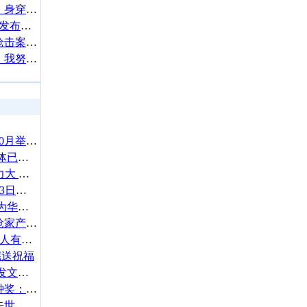
46岁汤唯挺二胎出席活动，身穿黑色连衣裙加黑色风衣，孕肚明显
4月28日，人社部举行新闻发布会！关于社保和养老金，讲了啥？
疑似詹妮弗洛佩兹在白宫枪击案后顺走酒
泫雅晒美照回应浮肿质疑：我努力锻炼保持健康
台媒曝萧敬腾林有慧将于10月举办婚礼 部分亲友已经收到邀请
蔡澜因病去世享年83岁 遗体已经火化
TVB视帝陈豪被曝养家压力大 疯狂接工作赚钱
黄子佼被求刑7-9个月 12月3日正式宣判
惠英红获封华表奖影后 成为华表奖首位中国香港影后
叶璇回应父亲病重遭保姆抢家产：任父母怎么安排都可以
王柏杰-谢欣颖没有分手 两人有结婚想法
宪送祝福
梁小龙逝世享年77岁 成龙发文悼念
主办方回应贺军翔入围金钟奖：没有把社会事件纳入考量
84版韦小宝扮演者李小飞去世 享年76岁