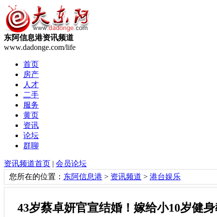
东阿信息港资讯频道
www.dadonge.com/life
首页
房产
人才
二手
服务
黄页
资讯
论坛
群聊
资讯频道首页
|
会员论坛
您所在的位置：
东阿信息港
>
资讯频道
>
港台娱乐
43岁蔡卓妍官宣结婚！嫁给小10岁健身