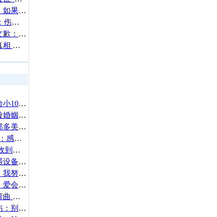
导演徐誉庭发文挺贺军翔：如果是被冤枉的呢？
S妈回应大S孩子北京上学：伤心透了
吴姗儒为踩刘宇宁照片发文歉：对刘宇宁本人没有恶意
吴奇隆好友出面曝光婚变真相 称两人之间并没有离婚
43岁蔡卓妍官宣结婚！嫁给小10岁健身教练 甜蜜告白：“恭喜我嫁你”
张婉婷被传插足高云翔董璇婚姻引热议！高云翔辟谣
金莎回应被看成刘晓庆：那多美啊，抬举我了
黄旭熙与SM专属合约终止：感谢一直以来支持的粉丝
蔡文静机场被代拍挤哭 还收到伪装成粉丝恶意信件
李艺彤回应音乐节演出遭遇设备故障：严重干扰到我
泫雅晒美照回应浮肿质疑：我努力锻炼保持健康
李亚鹏前妻回应复婚问题：爱会以另一种方式延续
阚清子开瘦脸功能让筷子弯曲 自嘲胖了干啥都心酸
张凌赫方回应腿部疑似受伤：别着筋了