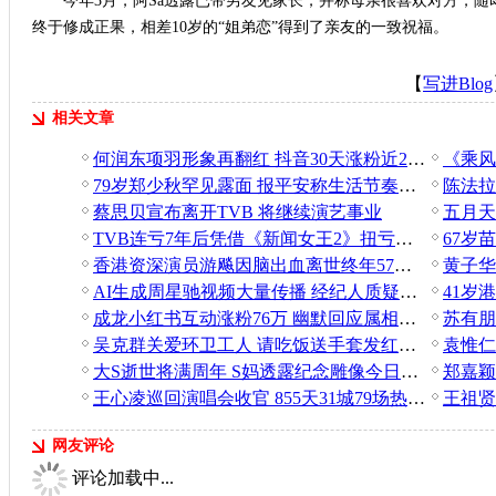
今年3月，阿Sa透露已带男友见家长，并称母亲很喜欢对方，随
终于修成正果，相差10岁的“姐弟恋”得到了亲友的一致祝福。
【
写进Blog
相关文章
何润东项羽形象再翻红 抖音30天涨粉近200万引全网热议
79岁郑少秋罕见露面 报平安称生活节奏放慢
蔡思贝宣布离开TVB 将继续演艺事业
TVB连亏7年后凭借《新闻女王2》扭亏为盈 预计2025年盈利超5000万港元
香港资深演员游飚因脑出血离世终年57岁 曾为TVB“御用烂仔”
AI生成周星驰视频大量传播 经纪人质疑平台监管责任
成龙小红书互动涨粉76万 幽默回应属相问题
吴克群关爱环卫工人 请吃饭送手套发红包传递正能量
大S逝世将满周年 S妈透露纪念雕像今日揭幕
郑嘉颖
王心凌巡回演唱会收官 855天31城79场热度口碑双爆发
王祖贤
网友评论
评论加载中...