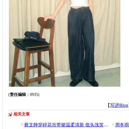
(
责任编辑
：0935)
【
写进Blog
相关文章
蔡文静穿碎花吊带裙温柔清新 低头浅笑少女感满满