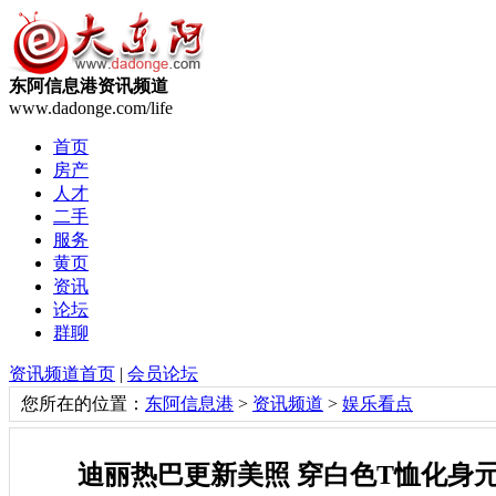
东阿信息港资讯频道
www.dadonge.com/life
首页
房产
人才
二手
服务
黄页
资讯
论坛
群聊
资讯频道首页
|
会员论坛
您所在的位置：
东阿信息港
>
资讯频道
>
娱乐看点
迪丽热巴更新美照 穿白色T恤化身