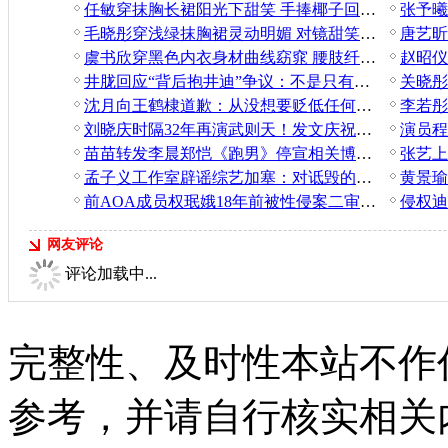
任敏穿抹胸长裙阳光下甜笑 手捧椰子回眸又纯又欲
毛晓彤穿浅绿抹胸裙灵动明媚 对镜甜笑好似花仙子
虞书欣穿黑色内衣身材曲线窈窕 腰肢纤细又甜又辣
井胧回应“背后抱井迪”争议：不是只有爱情才能抱
沈月向王鹤棣道歉：从没想要贬低任何一个合作伙伴
刘晓庆时隔32年再演武则天！发文庆祝短剧播放破亿
苗苗转发李晨郑恺《跑男》停宣相关博文引热议
孟子义工作室辟谣综艺加塞：对诋毁的行为绝不姑息
前AOA成员权珉娥18年前被性侵案二审定罪
网友评论
评论加载中...
完整性、及时性本站不作
参考，并请自行核实相关