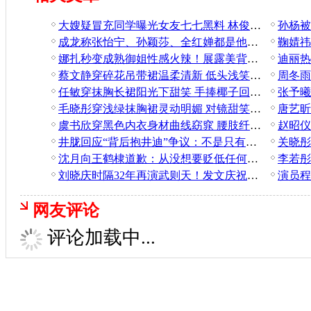
大嫂疑冒充同学曝光女友七七黑料 林俊杰已删合照
成龙称张怡宁、孙颖莎、全红婵都是他的偶像
娜扎秒变成熟御姐性感火辣！展露美背肌肤柔软白嫩
蔡文静穿碎花吊带裙温柔清新 低头浅笑少女感满满
任敏穿抹胸长裙阳光下甜笑 手捧椰子回眸又纯又欲
毛晓彤穿浅绿抹胸裙灵动明媚 对镜甜笑好似花仙子
虞书欣穿黑色内衣身材曲线窈窕 腰肢纤细又甜又辣
井胧回应“背后抱井迪”争议：不是只有爱情才能抱
沈月向王鹤棣道歉：从没想要贬低任何一个合作伙伴
刘晓庆时隔32年再演武则天！发文庆祝短剧播放破亿
网友评论
评论加载中...