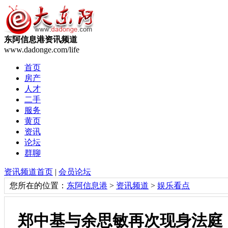
东阿信息港资讯频道
www.dadonge.com/life
首页
房产
人才
二手
服务
黄页
资讯
论坛
群聊
资讯频道首页
|
会员论坛
您所在的位置：
东阿信息港
>
资讯频道
>
娱乐看点
郑中基与余思敏再次现身法庭