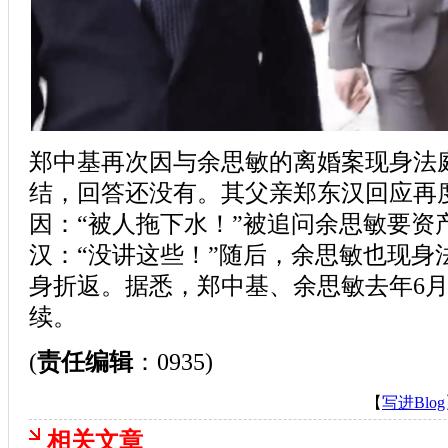
郑中基再次因与余思敏的离婚案现身法
结，回答还没有。其父亲郑东汉回应再
因：“被人拖下水！”被追问余思敏要资
汉：“没讲这些！”随后，余思敏也现身
身折返。据悉，郑中基、余思敏去年6
续。
(
责任编辑
：0935)
【
写进Blog
相关文章