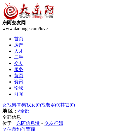
东阿交友网
www.dadonge.com/love
首页
房产
人才
二手
交友
服务
黄页
资讯
论坛
群聊
女找男
(0)
男找女
(0)
找老乡
(0)
其它
(0)
地 区：
√全部
全部信息
位于：
东阿信息港
»
交友征婚
？信息如何置顶