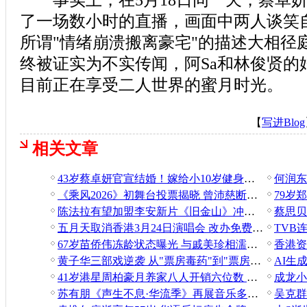
事实上，在5月18日同一天，蔡卓妍
了一场数小时的直播，画面中两人谈笑
所谓"情绪崩溃搬离豪宅"的描述大相径
终被证实为不实传闻，阿Sa和林俊贤的
目前正在享受二人世界的蜜月时光。
【
写进Blog
相关文章
43岁蔡卓妍官宣结婚！嫁给小10岁健身教练 甜蜜告白：“恭喜我嫁你”
《乘风2026》初舞台投票揭晓 曾沛慈断层夺冠斩获94660票
陈法拉有望加盟李安新片《旧金山》冲击奥斯卡
蔡思贝
五月天取消香港3月24日演唱会 改办免费彩排场补偿
67岁苗侨伟冻龄状态曝光 与戚美珍相濡以沫36年成典范
黄子华三部戏逆袭 从"票房毒药"到"票房灵药"
41岁港星周柏豪月养家八人开销六位数 转战内地维持收入
苏有朋《声生不息·华流季》再展音乐多样性 连续两期呈现反差舞台