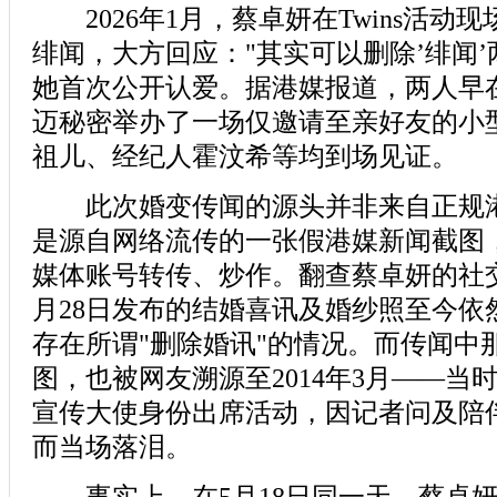
2026年1月，蔡卓妍在Twins活动
绯闻，大方回应："其实可以删除’绯闻’
她首次公开认爱。据港媒报道，两人早
迈秘密举办了一场仅邀请至亲好友的小
祖儿、经纪人霍汶希等均到场见证。
此次婚变传闻的源头并非来自正规港
是源自网络流传的一张假港媒新闻截图
媒体账号转传、炒作。翻查蔡卓妍的社
月28日发布的结婚喜讯及婚纱照至今依
存在所谓"删除婚讯"的情况。而传闻中那
图，也被网友溯源至2014年3月——当
宣传大使身份出席活动，因记者问及陪
而当场落泪。