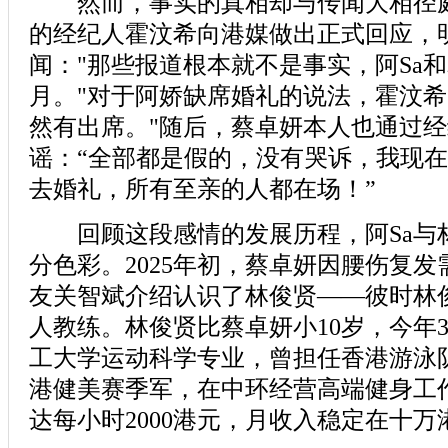
然而，事实的真相却与传闻大相径庭。
的经纪人霍汶希向港媒做出正式回应，
闻："那些报道根本就不是事实，阿Sa
月。"对于阿娇缺席婚礼的说法，霍汶希
然有出席。"随后，蔡卓妍本人也通过
谣：“全部都是假的，没有哭诉，我现
去婚礼，所有至亲的人都在场！”
回顾这段感情的发展历程，阿Sa与
分色彩。2025年初，蔡卓妍因腰伤复
友关智斌介绍认识了林俊贤——彼时林
人教练。林俊贤比蔡卓妍小10岁，今年
工大学运动科学专业，曾担任香港游泳
港健美赛季军，在中环经营高端健身工
达每小时2000港元，月收入稳定在十万