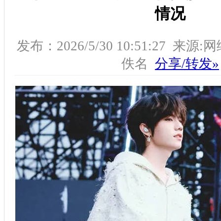
情况
发布：2026/5/30 10:51:27 来源
佚名
分享/转发»