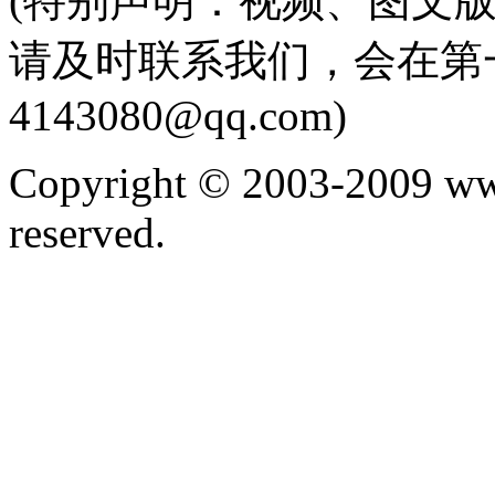
(特别声明：视频、图文
请及时联系我们，会在第
4143080@qq.com)
Copyright © 2003-2009 ww
reserved.