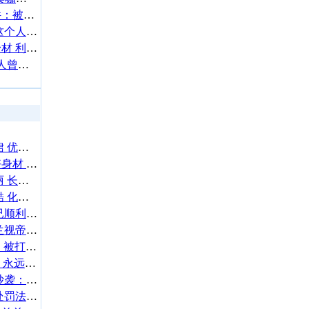
刘花英回应TARA霸凌事件：被排挤殴打
杨超越分享恋爱观：要看这个人本身有多好
倪妮穿V领吊带裙大秀好身材 利落短发造型又美又飒
周冬雨刘昊然被曝分手 两人曾合作《燃冬》等
徐璐身穿白色羽毛透视纱裙 优雅性感气质十足
宋茜穿黑色V领露背裙秀好身材 短发造型时髦靓丽
关晓彤穿学生制服清纯靓丽 长发被风吹起肆意自在
戚薇一头银色长发又仙又酷 化身人鱼公主美丽神秘
温岚经纪人发文报平安：已顺利转至一般病房
工作室回应白宇入围白玉兰视帝：心怀赤诚
SJ成员利特自曝发生车祸：被打瞌睡司机追尾全身疼
粉丝送沈月“只是沈月奖”：永远热烈，只做沈月
时代峰峻回应张子墨被指抄袭：不存在重复的情况
金世义涉嫌违反《性暴力处罚法》被拘捕 本人回应