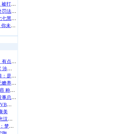
SJ成员利特自曝发生车祸：被打瞌睡司机追尾全身疼
金世义涉嫌违反《性暴力处罚法》被拘捕 本人回应
大嫂疑冒充同学曝光女友七七黑料 林俊杰已删合照
薛佳凝喊话“50岁的自己”：你未必比青春逊色
57岁郑伊健自曝丁克原因：有点害怕生小孩
《老友记》“钱德勒”死亡案 涉事医生同意认罪
宋祖儿方否认与刘宇宁恋情：是朋友也是合作伙伴
郑中基发表声明：8000港元赡养费与事实严重不符
张根硕自曝1年前患甲状腺癌 称当时真的很害怕
唐艺昕否认二胎：别闲得没事总盯着肚子看
五年五请辞！曾志伟吐槽TVB总经理：吃力不讨好
康美
许光汉入伍 经纪人透露许光汉明年回归
林智妍晒与宋慧乔合照 网：梦回《黑暗荣耀》
TVB演员姚亦澧街头摆摊卖咖啡 曾出演《使徒行者》等