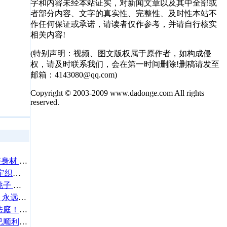
字和内容未经本站证实，对新闻文章以及其中全部或
者部分内容、文字的真实性、完整性、及时性本站不
作任何保证或承诺，请读者仅作参考，并请自行核实
相关内容!
(特别声明：视频、图文版权属于原作者，如构成侵
权，请及时联系我们，会在第一时间删除!删稿请发至
邮箱：4143080@qq.com)
Copyright © 2003-2009 www.dadonge.com All rights
reserved.
宋茜穿黑色V领露背裙秀好身材 短发造型时髦靓丽
体感超43℃ 孙俪在片场淡定织毛衣
男星吴克群在四川街头卖桃子 网友：太圈粉
粉丝送沈月“只是沈月奖”：永远热烈，只做沈月
郑中基与余思敏再次现身法庭！二人离婚案仍未完结
温岚经纪人发文报平安：已顺利转至一般病房