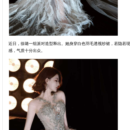
近日，徐璐一组派对造型释出。她身穿白色羽毛透视纱裙，若隐若
感，气质十分出众。