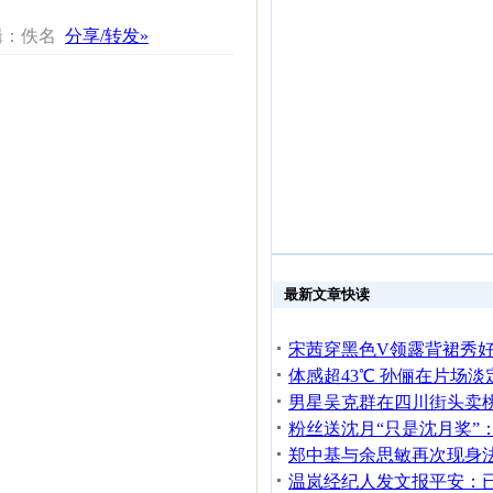
辑：佚名
分享/转发»
最新文章快读