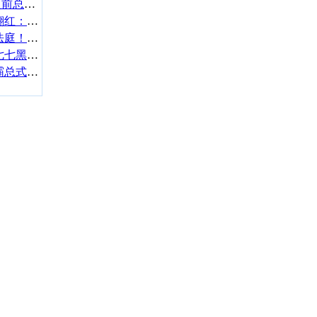
温岚说进ICU全怪自己：之前总觉得身体不适是小事
孙浩回应和瞿颖戴军接连翻红：我们这几个人风水好
郑中基与余思敏再次现身法庭！二人离婚案仍未完结
大嫂疑冒充同学曝光女友七七黑料 林俊杰已删合照
孙杨被张豆豆拉黑对监控霸总式喊话：不加你就完了