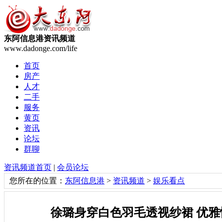
东阿信息港资讯频道
www.dadonge.com/life
首页
房产
人才
二手
服务
黄页
资讯
论坛
群聊
资讯频道首页
|
会员论坛
您所在的位置：
东阿信息港
>
资讯频道
>
娱乐看点
徐璐身穿白色羽毛透视纱裙 优