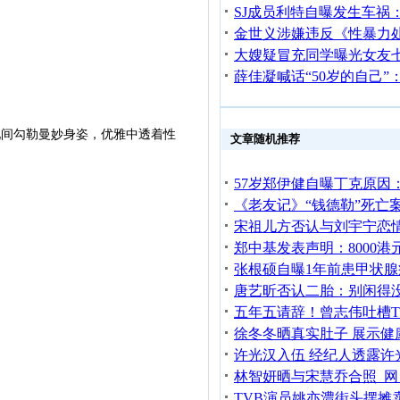
现间勾勒曼妙身姿，优雅中透着性
文章随机推荐
徐冬冬晒真实肚子 展示健