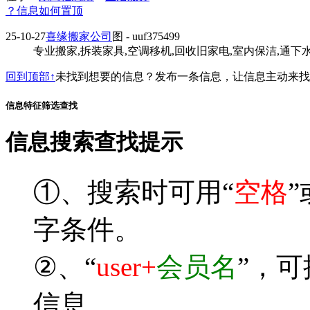
？信息如何置顶
25-10-27
喜缘搬家公司
图
- uuf375499
专业搬家,拆装家具,空调移机,回收旧家电,室内保洁,通下水道
回到顶部↑
未找到想要的信息？发布一条信息，让信息主动来
信息特征筛选查找
信息搜索查找提示
①、搜索时可用“
空格
”
字条件。
②、“
user+
会员名
”，
信息。