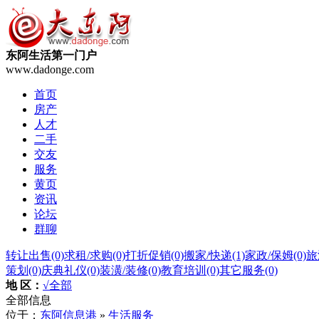
东阿生活第一门户
www.dadonge.com
首页
房产
人才
二手
交友
服务
黄页
资讯
论坛
群聊
转让出售
(0)
求租/求购
(0)
打折促销
(0)
搬家/快递
(1)
家政/保姆
(0)
旅
策划
(0)
庆典礼仪
(0)
装潢/装修
(0)
教育培训
(0)
其它服务
(0)
地 区：
√全部
全部信息
位于：
东阿信息港
»
生活服务