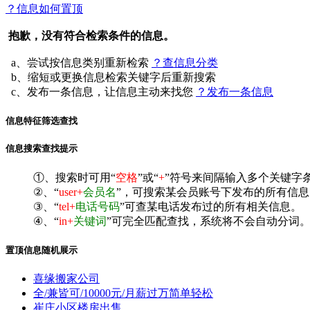
？信息如何置顶
抱歉，没有符合检索条件的信息。
a、尝试按信息类别重新检索
？查信息分类
b、缩短或更换信息检索关键字后重新搜索
c、发布一条信息，让信息主动来找您
？发布一条信息
信息特征筛选查找
信息搜索查找提示
①、搜索时可用“
空格
”或“
+
”符号来间隔输入多个关键字
②、“
user+
会员名
”，可搜索某会员账号下发布的所有信息
③、“
tel+
电话号码
”可查某电话发布过的所有相关信息。
④、“
in+
关键词
”可完全匹配查找，系统将不会自动分词。^
置顶信息随机展示
喜缘搬家公司
全/兼皆可/10000元/月薪过万简单轻松
崔庄小区楼房出售