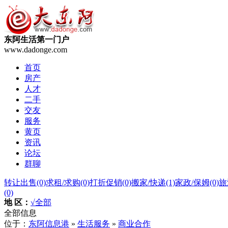
东阿生活第一门户
www.dadonge.com
首页
房产
人才
二手
交友
服务
黄页
资讯
论坛
群聊
转让出售
(0)
求租/求购
(0)
打折促销
(0)
搬家/快递
(1)
家政/保姆
(0)
旅
(0)
地 区：
√全部
全部信息
位于：
东阿信息港
»
生活服务
»
商业合作