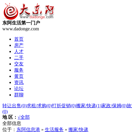
东阿生活第一门户
www.dadonge.com
首页
房产
人才
二手
交友
服务
黄页
资讯
论坛
群聊
转让出售
(0)
求租/求购
(0)
打折促销
(0)
搬家/快递
(1)
家政/保姆
(0)
旅
(0)
地 区：
√全部
全部信息
位于：
东阿信息港
»
生活服务
»
搬家/快递