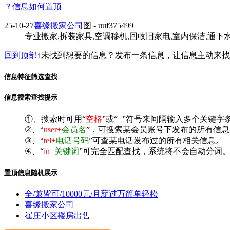
？信息如何置顶
25-10-27
喜缘搬家公司
图
- uuf375499
专业搬家,拆装家具,空调移机,回收旧家电,室内保洁,通下水道
回到顶部↑
未找到想要的信息？发布一条信息，让信息主动来
信息特征筛选查找
信息搜索查找提示
①、搜索时可用“
空格
”或“
+
”符号来间隔输入多个关键字
②、“
user+
会员名
”，可搜索某会员账号下发布的所有信息
③、“
tel+
电话号码
”可查某电话发布过的所有相关信息。
④、“
in+
关键词
”可完全匹配查找，系统将不会自动分词。^
置顶信息随机展示
全/兼皆可/10000元/月薪过万简单轻松
喜缘搬家公司
崔庄小区楼房出售