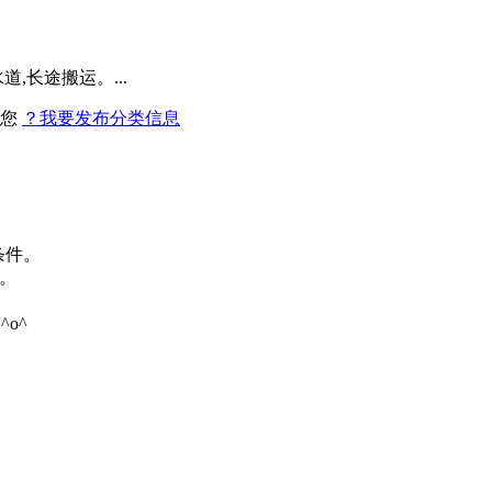
,长途搬运。...
找您
？我要发布分类信息
条件。
。
o^