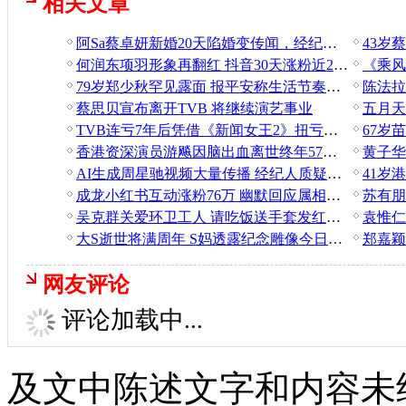
相关文章
阿Sa蔡卓妍新婚20天陷婚变传闻，经纪人辟谣：正在度蜜月
何润东项羽形象再翻红 抖音30天涨粉近200万引全网热议
79岁郑少秋罕见露面 报平安称生活节奏放慢
蔡思贝宣布离开TVB 将继续演艺事业
TVB连亏7年后凭借《新闻女王2》扭亏为盈 预计2025年盈利超5000万港元
香港资深演员游飚因脑出血离世终年57岁 曾为TVB“御用烂仔”
AI生成周星驰视频大量传播 经纪人质疑平台监管责任
成龙小红书互动涨粉76万 幽默回应属相问题
吴克群关爱环卫工人 请吃饭送手套发红包传递正能量
大S逝世将满周年 S妈透露纪念雕像今日揭幕
郑嘉颖
网友评论
评论加载中...
及文中陈述文字和内容未